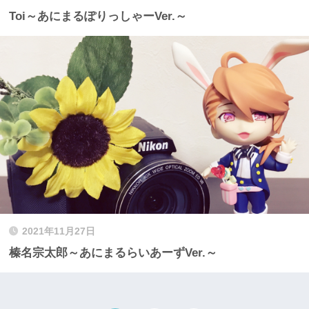
Toi～あにまるぽりっしゃーVer.～
2021年11月27日
榛名宗太郎～あにまるらいあーずVer.～